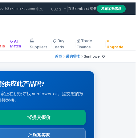
|
port@eximnext.com
在 EximNext 销售
发布采购需求
🏭
📋 Buy
💰 Trade
⭐
✨ AI
。 付款条款: LC。 查看完整规格并提交您有竞争力的报价。
|
|
|
|
|
ous
als
Match
Suppliers
Leads
Finance
Upgrade
首页
采购需求
Sunflower Oil
能供应此产品吗?
家正在积极寻找 sunflower oil。提交您的报
直接对接。
购需求。
提交报价
联系买家