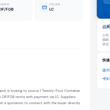
 Oil
运输条款
付款条款
CIF/FOB
LC
项活跃的采购需求为认证制造商、批发分销商和全球供应商扩展出口业务提供
买
公司
国家
状态
oil 的买家发布的活跃询价(RFQ)。
快速
浏
价格和贸易条款直接发送给需要此产品的买家以作回复。
发
land, is looking to source 1 Twenty-Foot Container
接的是正在主动寻求进口 sunflower oil 的合法企业。
 on CIF/FOB terms with payment via LC. Suppliers
t a quotation to connect with the buyer directly.