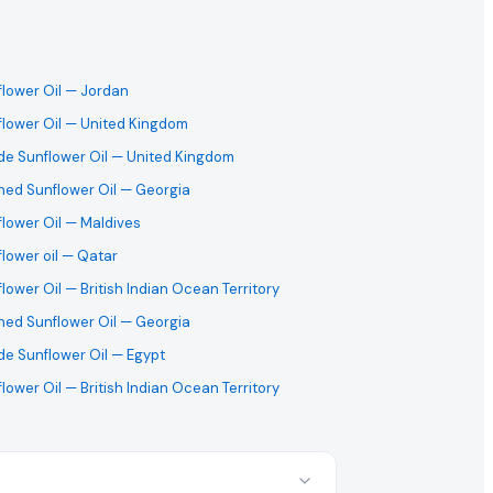
lower Oil
— Jordan
lower Oil
— United Kingdom
de Sunflower Oil
— United Kingdom
ned Sunflower Oil
— Georgia
lower Oil
— Maldives
lower oil
— Qatar
lower Oil
— British Indian Ocean Territory
ned Sunflower Oil
— Georgia
de Sunflower Oil
— Egypt
lower Oil
— British Indian Ocean Territory