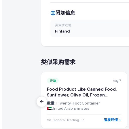
您的报价应包括最优批发 FOB 价格、最低起订量(MOQ)、可用产能
附加信息
我可以直接联系来自 Finland 的买家吗?
买家所在地
可以,我们目录中已注册并已升级的供应商可访问买家的联系方
Finland
此 sunflower oil 订单需要多大数量?
买家急需 1 Twenty-Foot Container 的 sunflowe
类似采购需求
还有其他买家在寻找 sunflower oil 吗?
有的,您可以浏览本页的"类似采购需求"栏目,或在我们的全球 B2B 目
开放
Aug 7
Food Product Like Canned Food,
如何成为 sunflower oil 的认证供应商?
Sunflower, Olive Oil, Frozen
Cheese
您可以在 EximNext 免费注册并完善企业资料以成为认证
数量:
1 Twenty-Foot Container
United Arab Emirates
此次进口需要什么样的运输条款?
查看详情
Sis General Trading Llc
买家要求的具体运输条款(例如 CIF、FOB、EXW)列于此 sunfl