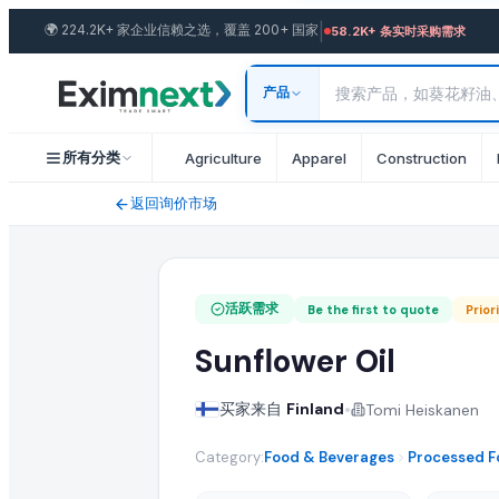
|
🌍
224.2K+ 家企业信赖之选，覆盖 200+ 国家
58.2K+ 条实时采购需求
求购: Sunflower Oil
产品
采购需求规格与贸易条款
一位来自 Finland 的买家正在寻找批发 sunflower oil。 所需数
所有分类
Agriculture
Apparel
Construction
运输条款与目的港
返回询价市场
买家要求 CIF/FOB 运输条款。能够向 Finland 发货的任何国家
提交您的报价
活跃需求
Be the first to quote
Prior
Sunflower Oil
认证供应商可提交包含 FOB 价格、起订量(MOQ)、产能与运输条款
•
买家来自
Finland
Tomi Heiskanen
类似 Sunflower Oil 批发采购需求
Category:
Food & Beverages
Processed F
在 EximNext B2B 市场浏览更多活跃的 sunflower oil 采