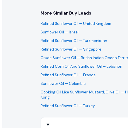
这是一次性采购还是长期的批量订单需求?
More Similar Buy Leads
买家通常寻求长期的制造合作伙伴。您可以与买家澄清此 sunflo
Refined Sunflower Oil
— United Kingdom
Sunflower Oil
— Israel
国际出口商可以对此采购需求报价吗?
Refined Sunflower Oil
— Turkmenistan
当然可以。EximNext 是全球 B2B 市场,我们鼓励任何有能力向
Refined Sunflower Oil
— Singapore
Crude Sunflower Oil
— British Indian Ocean Territ
这个 RFQ 需要多快回复?
Refined Corn Oil And Sunflower Oil
— Lebanon
活跃的采购需求具有时效性。我们建议尽快提交您的 sunflowe
Refined Sunflower Oil
— France
是否需要提供产品样品?
Sunflower Oil
— Colombia
Cooking Oil Like Sunflower, Mustard, Olive Oil
— H
批量进口 sunflower oil 的买家通常在敲定大合同前会要
Kong
Refined Sunflower Oil
— Turkey
什么是成功的 sunflower oil 报价?
成功的报价提供有竞争力的批量价格、清晰的贸易就绪条款、