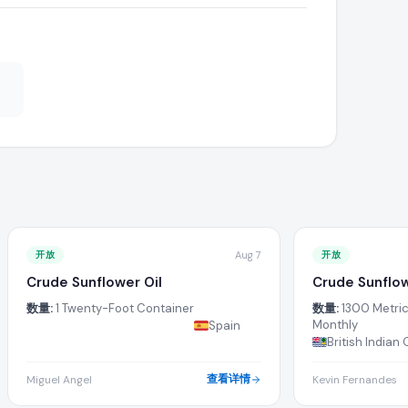
、运输条款以及针对所需 sunflower oil 的付款条件。
式,直接与正在寻找该产品的公司协商出口条款。
r oil。报价前请确保您的制造或供应能力可以满足此批量需求。
录中搜索更多正在寻找 sunflower oil 的活跃进口商。
开放
Aug 7
开放
Crude Sunflower Oil
Crude Sunflow
数量:
1 Twenty-Foot Container
数量:
1300 Metric
制造商或出口商,这能在买家寻找您的产品时提升您赢得采购需求的机
Monthly
Spain
British Indian
查看详情
Miguel Angel
Kevin Fernandes
ower oil 采购需求的详细信息部分。