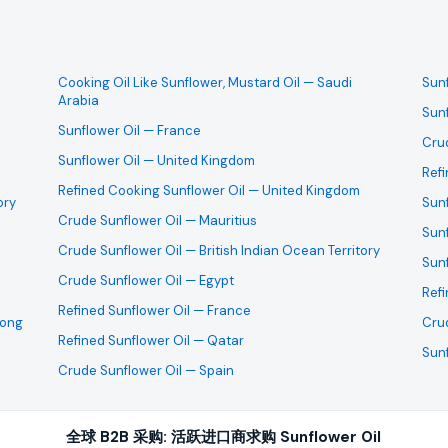
wer oil 需求是即期采购还是长期的批发合约。
Cooking Oil Like Sunflower, Mustard Oil
— Saudi
Sunf
Arabia
Sunf
Sunflower Oil
— France
Cru
Sunflower Oil
— United Kingdom
 Finland 发货的出口商对所需产品提交报价。
Refi
Refined Cooking Sunflower Oil
— United Kingdom
ory
Sunf
Crude Sunflower Oil
— Mauritius
Sunf
r oil 批发报价,以领先于其他寻找同样业务的供应商。
Crude Sunflower Oil
— British Indian Ocean Territory
Sunf
Crude Sunflower Oil
— Egypt
Refi
Refined Sunflower Oil
— France
ong
Cru
求样品。您可以直接与买家商讨样品事宜。
Refined Sunflower Oil
— Qatar
Sunf
Crude Sunflower Oil
— Spain
快速的响应时间,以及能证明您公司出口认证与可靠性的依据。
全球 B2B 采购: 活跃进口商求购 Sunflower Oil