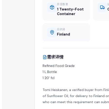
全球 B2B 采购: 活跃进口商求购 Sunflower
所需数量
1 Twenty-Foot
Container
高品质 sunflower oil 在全球市场的需求持续增长。这
关于 Sunflower Oil 采购需求的常见问题
目的港
Finland
什么是 sunflower oil 采购需求?
采购需求是由正在寻找供应商以批量进口或采购批发 sunflower 
需求详情
如何响应此 sunflower oil 采购需求?
Refined Food Grade

认证供应商和制造商可以点击本页的"提交报价"按钮,将批发
1 L Bottle

1 20' fcl
正在寻找此 sunflower oil 的买家是否已认证?
Tomi Heiskanen, a verified buyer from Fin
EximNext 对我们 B2B 市场上的买家实施认证流程,确保供应商对
of Sunflower Oil, for delivery to Finland
我的报价中需要包含哪些信息?
who can meet this requirement can submi