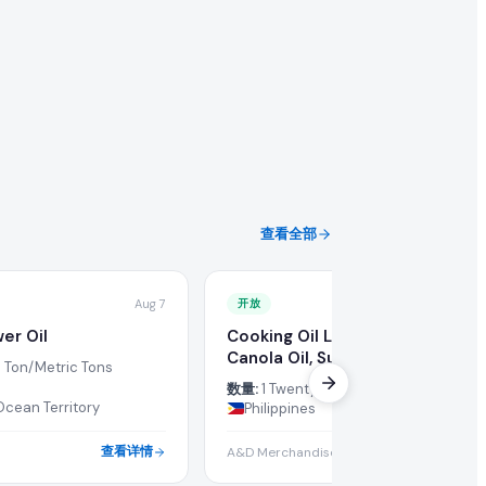
查看全部
Aug 7
开放
Ju
er Oil
Cooking Oil Like , Vegetable Oil,
Canola Oil, Sunflower Oil,
 Ton/Metric Tons
会。
数量:
1 Twenty-Foot Container
 Ocean Territory
Philippines
查看详情
查看详
A&D Merchandise