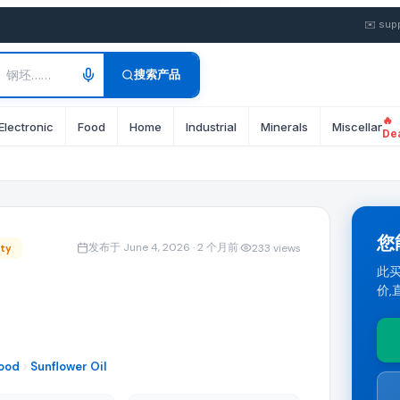
✉️
sup
搜索产品
🔥
量: 1 Twenty-Foot Container。 运输条款: CIF/FOB
Electronic
Food
Home
Industrial
Minerals
Miscellane
De
的出口商均可提交最优 FOB 或 CIF 报价。
您
发布于 June 4, 2026
· 2 个月前
·
233
views
ity
此买
价,
的批发报价。点击"提交报价"直接响应此 sunflower oil 采
ood
Sunflower Oil
购需求以及来自全球进口商的相关 B2B Products 产品。