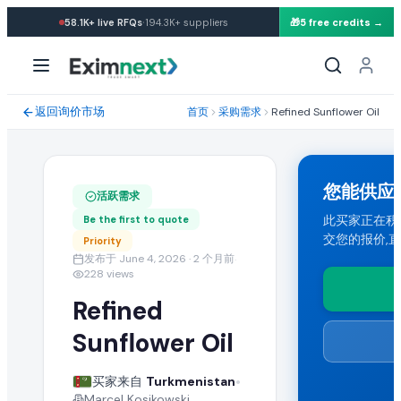
·
58.1K+
live RFQs
194.3K+
suppliers
🎁
5 free credits →
求购: Refined Sunflower Oil
采购需求规格与贸易条款
返回询价市场
首页
采购需求
Refined Sunflower Oil
一位来自 Turkmenistan 的买家正在寻找批发 refined sunflo
运输条款与目的港
您能供应
活跃需求
买家要求 CIF 运输条款。能够向 Turkmenistan 发货的任何国
此买家正在积极寻找
Be the first to quote
交您的报价,
Priority
提交您的报价
发布于 June 4, 2026
· 2 个月前
·
228
views
认证供应商可提交包含 FOB 价格、起订量(MOQ)、产能与运输条款的批
Refined
类似 Refined Sunflower Oil 批发采购需
Sunflower Oil
在 EximNext B2B 市场浏览更多活跃的 refined sunflower
•
买家来自
Turkmenistan
Marcel Kosikowski