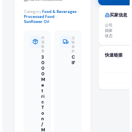
全球 B2B 采购: 活跃进口商求购 Refined Sun
Category:
Food & Beverages
买家信息
Processed Food
高品质 refined sunflower oil 在全球市场的需求
Sunflower Oil
公司
国家
关于 Refined Sunflower Oil 采购需
状态
所
运
需
输
数
条
什么是 refined sunflower oil 采购需求?
量
款
快速链接
3
C
采购需求是由正在寻找供应商以批量进口或采购批发 refined sunf
0
IF
0
如何响应此 refined sunflower oil 采购需求?
0
M
e
认证供应商和制造商可以点击本页的"提交报价"按钮,将批发
t
ri
正在寻找此 refined sunflower oil 的买家是否已认证
c
T
EximNext 对我们 B2B 市场上的买家实施认证流程,确保供应商对接的
o
n
我的报价中需要包含哪些信息?
/
M