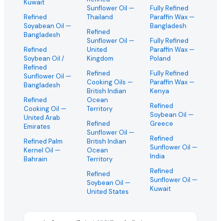
Kuwait
Sunflower Oil
—
Fully Refined
Refined
Thailand
Paraffin Wax
—
Soyabean Oil
—
Bangladesh
Refined
Bangladesh
Sunflower Oil
—
Fully Refined
Refined
United
Paraffin Wax
—
Soybean Oil /
Kingdom
Poland
Refined
Refined
Fully Refined
Sunflower Oil
—
Cooking Oils
—
Paraffin Wax
—
Bangladesh
British Indian
Kenya
Refined
Ocean
Refined
Cooking Oil
—
Territory
Soybean Oil
—
United Arab
Refined
Greece
Emirates
Sunflower Oil
—
Refined
Refined Palm
British Indian
Sunflower Oil
—
Kernel Oil
—
Ocean
India
Bahrain
Territory
Refined
Refined
Sunflower Oil
—
Soybean Oil
—
Kuwait
United States