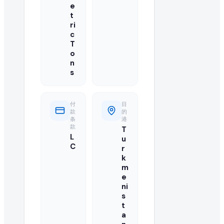
e
您的报价应包括最优批发 FOB 价格、最低起订量(MOQ)、可用产能、运
t
ri
我可以直接联系来自 Turkmenistan 的买家吗?
c
T
可以,我们目录中已注册并已升级的供应商可访问买家的联系方
o
n
此 refined sunflower oil 订单需要多大数量?
s
买家急需 3000 Metric Ton/Metric Tons 的 refine
付
目
款
的
还有其他买家在寻找 refined sunflower oil 吗?
条
港
款
T
有的,您可以浏览本页的"类似采购需求"栏目,或在我们的全球 B2B 目录
L
u
C
r
如何成为 refined sunflower oil 的认证供应商?
k
m
e
您可以在 EximNext 免费注册并完善企业资料以成为认证
ni
s
此次进口需要什么样的运输条款?
t
a
买家要求的具体运输条款(例如 CIF、FOB、EXW)列于此 refined