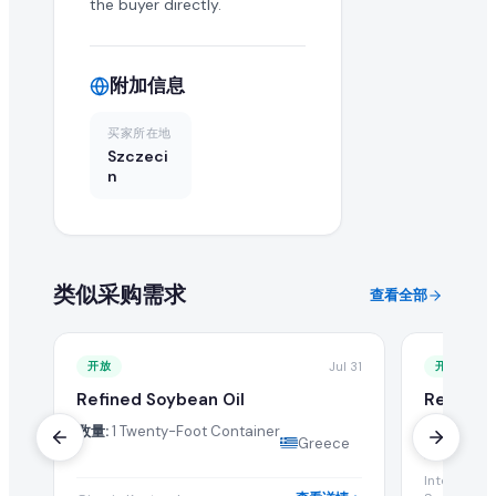
the buyer directly.
在 EximNext 查看采购需求是否免费?
浏览采购需求目录是免费的。但提交报价和获取高级买家联系
附加信息
买家所在地
Szczeci
n
类似采购需求
查看全部
开放
Jul 31
开放
Refined Soybean Oil
Refined 
数量:
1 Twenty-Foot Container
数量:
100 M
Greece
Internation