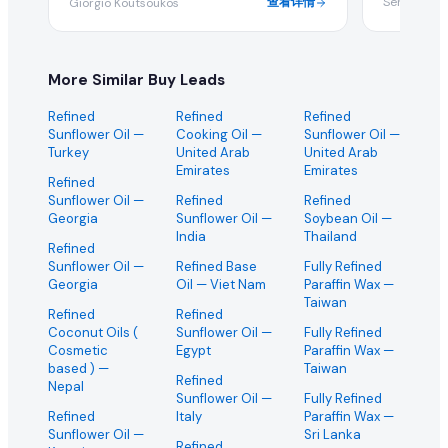
查看详情
Services Co
Giorgio Koutsoukos
More Similar Buy Leads
Refined
Refined
Refined
Sunflower Oil
—
Cooking Oil
—
Sunflower Oil
—
Turkey
United Arab
United Arab
Emirates
Emirates
Refined
Sunflower Oil
—
Refined
Refined
Georgia
Sunflower Oil
—
Soybean Oil
—
India
Thailand
Refined
Sunflower Oil
—
Refined Base
Fully Refined
Georgia
Oil
— Viet Nam
Paraffin Wax
—
Taiwan
Refined
Refined
Coconut Oils (
Sunflower Oil
—
Fully Refined
Cosmetic
Egypt
Paraffin Wax
—
based )
—
Taiwan
Refined
Nepal
Sunflower Oil
—
Fully Refined
Refined
Italy
Paraffin Wax
—
Sunflower Oil
—
Sri Lanka
Refined