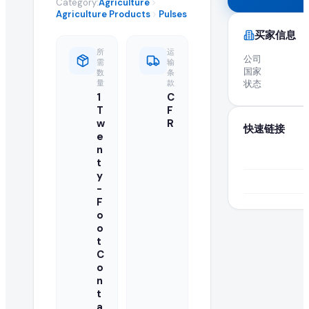
Category:
Agriculture
全球 B2B 采购: 活跃进口商求购 Pulses
Agriculture Products
Pulses
买家信息
高品质 pulses 在全球市场的需求持续增长。这项活跃的采购
所
运
公司
需
输
国家
数
条
关于 Pulses 采购需求的常见问题
量
款
状态
1
C
T
F
什么是 pulses 采购需求?
w
R
快速链接
e
采购需求是由正在寻找供应商以批量进口或采购批发 pulses 的
n
t
如何响应此 pulses 采购需求?
y
-
认证供应商和制造商可以点击本页的"提交报价"按钮,将批发
F
o
o
正在寻找此 pulses 的买家是否已认证?
t
C
EximNext 对我们 B2B 市场上的买家实施认证流程,确保供应
o
n
我的报价中需要包含哪些信息?
t
a