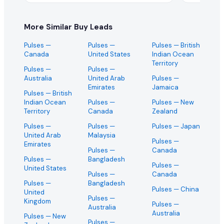
More Similar Buy Leads
Pulses
—
Pulses
—
Pulses
— British
Canada
United States
Indian Ocean
Territory
Pulses
—
Pulses
—
Australia
United Arab
Pulses
—
Emirates
Jamaica
Pulses
— British
Indian Ocean
Pulses
—
Pulses
— New
Territory
Canada
Zealand
Pulses
—
Pulses
—
Pulses
— Japan
United Arab
Malaysia
Pulses
—
Emirates
Pulses
—
Canada
Pulses
—
Bangladesh
Pulses
—
United States
Pulses
—
Canada
Pulses
—
Bangladesh
Pulses
— China
United
Pulses
—
Kingdom
Pulses
—
Australia
Australia
Pulses
— New
Pulses
—