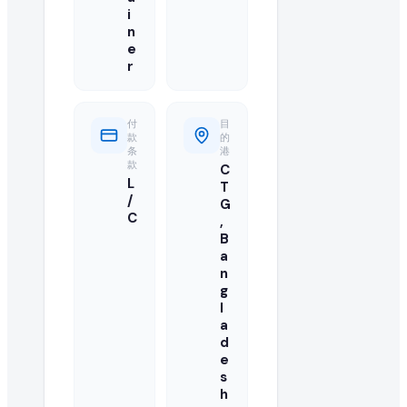
您的报价应包括最优批发 FOB 价格、最低起订量(MOQ)、可用
i
n
e
我可以直接联系来自 Bangladesh 的买家吗?
r
可以,我们目录中已注册并已升级的供应商可访问买家的联系方
付
目
此 pulses 订单需要多大数量?
款
的
条
港
款
买家急需 1 Twenty-Foot Container 的 pulses
C
L
T
/
G
还有其他买家在寻找 pulses 吗?
C
,
B
有的,您可以浏览本页的"类似采购需求"栏目,或在我们的全球 B2B
a
n
如何成为 pulses 的认证供应商?
g
l
您可以在 EximNext 免费注册并完善企业资料以成为认证
a
d
e
此次进口需要什么样的运输条款?
s
h
买家要求的具体运输条款(例如 CIF、FOB、EXW)列于此 pul