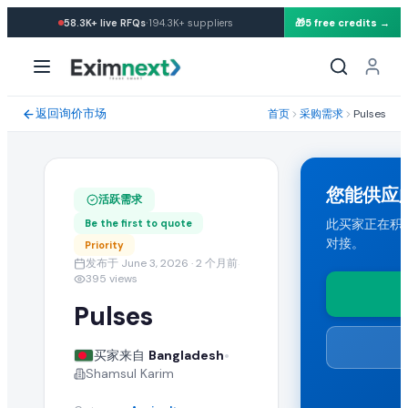
·
58.3K+
live RFQs
194.3K+
suppliers
🎁
5 free credits →
求购: Pulses
采购需求规格与贸易条款
返回询价市场
首页
采购需求
Pulses
一位来自 Bangladesh 的买家正在寻找批发 pulses。 所需数量:
运输条款与目的港
您能供应
活跃需求
买家要求 CFR 运输条款。能够向 Bangladesh 发货的任何国家
此买家正在积极
Be the first to quote
对接。
Priority
提交您的报价
发布于 June 3, 2026
· 2 个月前
·
395
views
认证供应商可提交包含 FOB 价格、起订量(MOQ)、产能与运输
Pulses
类似 Pulses 批发采购需求
•
买家来自
Bangladesh
Shamsul Karim
在 EximNext B2B 市场浏览更多活跃的 pulses 采购需求以及来