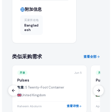
在 EximNext 查看采购需求是否免费?
附加信息
浏览采购需求目录是免费的。但提交报价和获取高级买家联系
买家所在地
Banglad
esh
类似采购需求
查看全部
开放
Jun 5
开放
Pulses
Pulses
数量:
5 Twenty-Foot Container
数量:
1 Tw
United Kingdom
Bangla
查看详情
Raheem Abolurin
Apan Enter