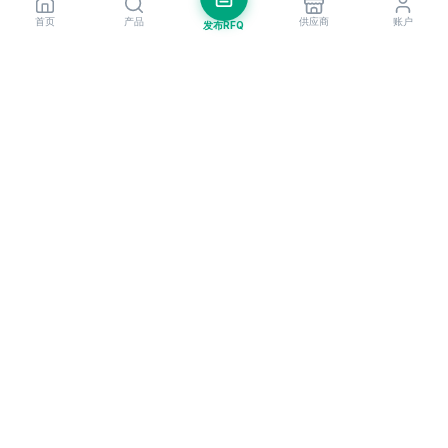
首页
产品
供应商
账户
发布RFQ
把握全球贸易先机
每周市场洞察与新供应商提醒。
订阅
EximNext 是全球领先的B2B贸易平台，连接遍布200+国家的205,000+已
认证供应商与买家。作为值得信赖的进出口平台，我们为全球企业提供关键
的B2B门户，助力企业拓展国际业务、更聪明地做生意、更快速地成长。