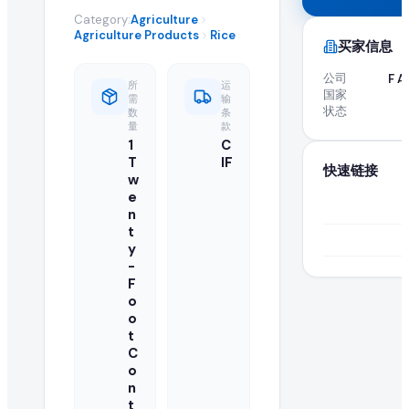
全球 B2B 采购: 活跃进口商求购 Rice
Category:
Agriculture
Agriculture Products
Rice
买家信息
高品质 rice 在全球市场的需求持续增长。这项活跃的采购需求
公司
F A
所
运
国家
关于 Rice 采购需求的常见问题
需
输
状态
数
条
量
款
1
C
什么是 rice 采购需求?
T
IF
快速链接
w
采购需求是由正在寻找供应商以批量进口或采购批发 rice 的买家
e
n
如何响应此 rice 采购需求?
t
y
认证供应商和制造商可以点击本页的"提交报价"按钮,将批发
-
F
o
正在寻找此 rice 的买家是否已认证?
o
t
EximNext 对我们 B2B 市场上的买家实施认证流程,确保供应
C
o
我的报价中需要包含哪些信息?
n
t