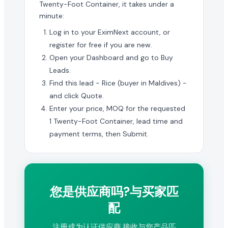
Twenty-Foot Container, it takes under a
minute:
Log in to your EximNext account, or
register for free if you are new.
Open your Dashboard and go to Buy
Leads.
Find this lead - Rice (buyer in Maldives) -
and click Quote.
Enter your price, MOQ for the requested
1 Twenty-Foot Container, lead time and
payment terms, then Submit.
您是供应商吗?与买家匹
配
注册成为认证供应商,接收与您产品匹