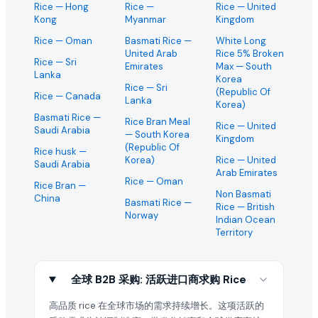
Rice
— Hong
Rice
—
Rice
— United
Kong
Myanmar
Kingdom
Rice
— Oman
Basmati Rice
—
White Long
United Arab
Rice 5% Broken
Rice
— Sri
Emirates
Max
— South
Lanka
Korea
Rice
— Sri
(Republic Of
Rice
— Canada
Lanka
Korea)
Basmati Rice
—
Rice Bran Meal
Rice
— United
Saudi Arabia
— South Korea
Kingdom
(Republic Of
Rice husk
—
Korea)
Rice
— United
Saudi Arabia
Arab Emirates
Rice
— Oman
Rice Bran
—
Non Basmati
China
Basmati Rice
—
Rice
— British
Norway
Indian Ocean
Territory
全球 B2B 采购: 活跃进口商求购 Rice
高品质 rice 在全球市场的需求持续增长。这项活跃的