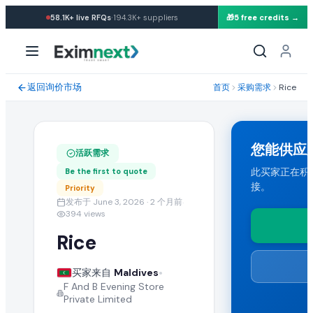
·
58.1K+
live RFQs
194.3K+
suppliers
🎁
5 free credits →
求购: Rice
采购需求规格与贸易条款
返回询价市场
首页
采购需求
Rice
一位来自 Maldives 的买家正在寻找批发 rice。 所需数量: 1 T
运输条款与目的港
您能供应
活跃需求
买家要求 CIF 运输条款。能够向 Maldives 发货的任何国家的出
此买家正在积极
Be the first to quote
接。
Priority
提交您的报价
发布于 June 3, 2026
· 2 个月前
·
394
views
认证供应商可提交包含 FOB 价格、起订量(MOQ)、产能与运输
Rice
类似 Rice 批发采购需求
•
买家来自
Maldives
F And B Evening Store
在 EximNext B2B 市场浏览更多活跃的 rice 采购需求以及来自全
Private Limited