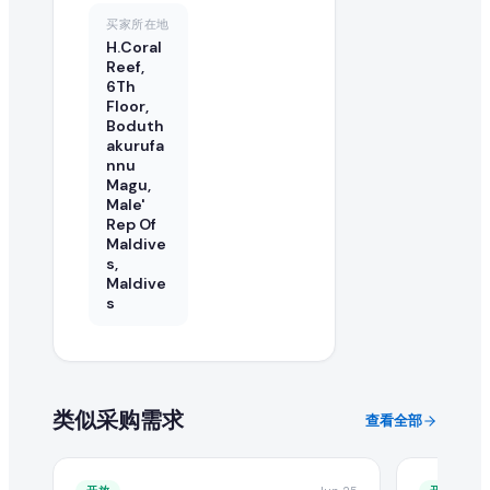
在 EximNext 查看采购需求是否免费?
买家所在地
H.Coral
浏览采购需求目录是免费的。但提交报价和获取高级买家联系
Reef,
6Th
Floor,
Boduth
akurufa
nnu
Magu,
Male'
Rep Of
Maldive
s,
Maldive
s
类似采购需求
查看全部