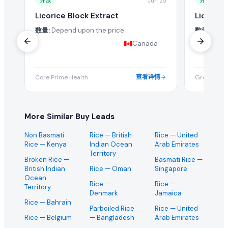
开放
Jun 25
开放
Licorice Block Extract
Licorice
数量:
Depend upon the price
数量:
Depe
Canada
查看详情
Core Prime Health
Green Unive
More Similar Buy Leads
Non Basmati
Rice
— British
Rice
— United
Rice
— Kenya
Indian Ocean
Arab Emirates
Territory
Broken Rice
—
Basmati Rice
—
British Indian
Rice
— Oman
Singapore
Ocean
Rice
—
Rice
—
Territory
Denmark
Jamaica
Rice
— Bahrain
Parboiled Rice
Rice
— United
Rice
— Belgium
— Bangladesh
Arab Emirates