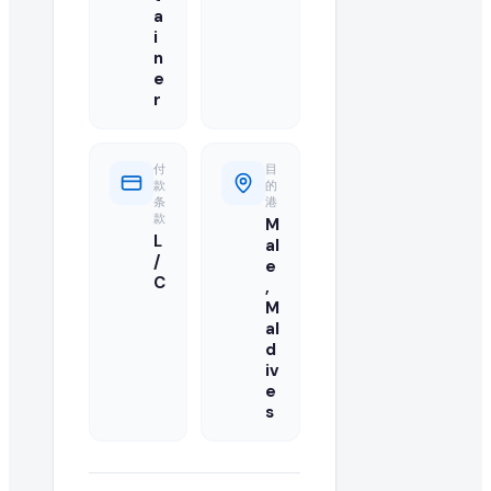
您的报价应包括最优批发 FOB 价格、最低起订量(MOQ)、可用
a
i
n
我可以直接联系来自 Maldives 的买家吗?
e
r
可以,我们目录中已注册并已升级的供应商可访问买家的联系方
此 rice 订单需要多大数量?
付
目
款
的
买家急需 1 Twenty-Foot Container 的 rice。报
条
港
款
M
L
al
还有其他买家在寻找 rice 吗?
/
e
C
,
有的,您可以浏览本页的"类似采购需求"栏目,或在我们的全球 B2B
M
al
如何成为 rice 的认证供应商?
d
iv
您可以在 EximNext 免费注册并完善企业资料以成为认证
e
s
此次进口需要什么样的运输条款?
买家要求的具体运输条款(例如 CIF、FOB、EXW)列于此 ric