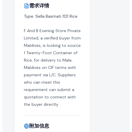
需求详情
这是一次性采购还是长期的批量订单需求?
Type: Sella Basmati 1121 Rice
买家通常寻求长期的制造合作伙伴。您可以与买家澄清此 ric
F And B Evening Store Private
国际出口商可以对此采购需求报价吗?
Limited, a verified buyer from
Maldives, is looking to source
当然可以。EximNext 是全球 B2B 市场,我们鼓励任何有能力向
1 Twenty-Foot Container of
Rice, for delivery to Male,
这个 RFQ 需要多快回复?
Maldives on CIF terms with
活跃的采购需求具有时效性。我们建议尽快提交您的 rice 批
payment via L/C. Suppliers
who can meet this
是否需要提供产品样品?
requirement can submit a
quotation to connect with
批量进口 rice 的买家通常在敲定大合同前会要求样品。您可
the buyer directly.
什么是成功的 rice 报价?
成功的报价提供有竞争力的批量价格、清晰的贸易就绪条款、
附加信息