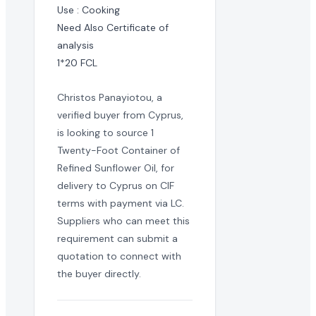
Use : Cooking

这是一次性采购还是长期的批量订单需求?
Need Also Certificate of 
analysis

买家通常寻求长期的制造合作伙伴。您可以与买家澄清此 refined 
1*20 FCL
国际出口商可以对此采购需求报价吗?
Christos Panayiotou, a
verified buyer from Cyprus,
当然可以。EximNext 是全球 B2B 市场,我们鼓励任何有能力
is looking to source 1
这个 RFQ 需要多快回复?
Twenty-Foot Container of
Refined Sunflower Oil, for
活跃的采购需求具有时效性。我们建议尽快提交您的 refined su
delivery to Cyprus on CIF
terms with payment via LC.
是否需要提供产品样品?
Suppliers who can meet this
批量进口 refined sunflower oil 的买家通常在敲定
requirement can submit a
quotation to connect with
什么是成功的 refined sunflower oil 报价?
the buyer directly.
成功的报价提供有竞争力的批量价格、清晰的贸易就绪条款、