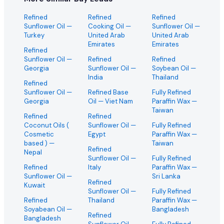
Refined
Refined
Refined
Sunflower Oil
—
Cooking Oil
—
Sunflower Oil
—
Turkey
United Arab
United Arab
Emirates
Emirates
Refined
Sunflower Oil
—
Refined
Refined
Georgia
Sunflower Oil
—
Soybean Oil
—
India
Thailand
Refined
Sunflower Oil
—
Refined Base
Fully Refined
Georgia
Oil
— Viet Nam
Paraffin Wax
—
Taiwan
Refined
Refined
Coconut Oils (
Sunflower Oil
—
Fully Refined
Cosmetic
Egypt
Paraffin Wax
—
based )
—
Taiwan
Refined
Nepal
Sunflower Oil
—
Fully Refined
Refined
Italy
Paraffin Wax
—
Sunflower Oil
—
Sri Lanka
Refined
Kuwait
Sunflower Oil
—
Fully Refined
Refined
Thailand
Paraffin Wax
—
Soyabean Oil
—
Bangladesh
Refined
Bangladesh