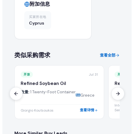
附加信息
在 EximNext 查看采购需求是否免费?
浏览采购需求目录是免费的。但提交报价和获取高级买家联系
买家所在地
Cyprus
类似采购需求
查看全部
开放
Jul 31
开放
Refined Soybean Oil
Refined 
数量:
1 Twenty-Foot Container
数量:
100 M
Greece
Internation
查看详情
Services Co
Giorgio Koutsoukos
More Similar Buy Leads