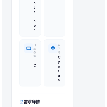
n
您的报价应包括最优批发 FOB 价格、最低起订量(MOQ)、可用产能、运
t
a
我可以直接联系来自 Cyprus 的买家吗?
i
n
可以,我们目录中已注册并已升级的供应商可访问买家的联系方
e
r
此 refined sunflower oil 订单需要多大数量?
买家急需 1 Twenty-Foot Container 的 refined s
付
目
款
的
条
港
还有其他买家在寻找 refined sunflower oil 吗?
款
C
L
y
有的,您可以浏览本页的"类似采购需求"栏目,或在我们的全球 B2B 目录
C
p
r
如何成为 refined sunflower oil 的认证供应商?
u
s
您可以在 EximNext 免费注册并完善企业资料以成为认证
此次进口需要什么样的运输条款?
需求详情
买家要求的具体运输条款(例如 CIF、FOB、EXW)列于此 refined