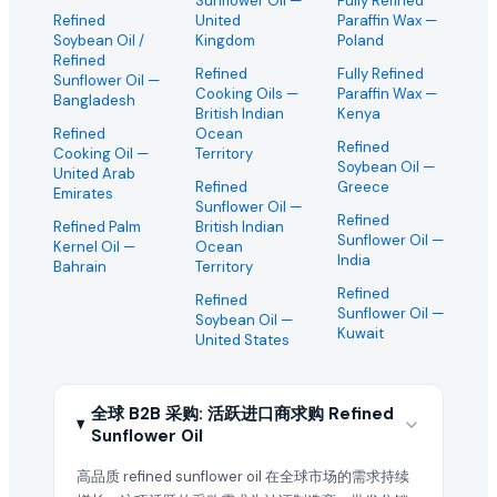
Sunflower Oil
—
Fully Refined
Refined
United
Paraffin Wax
—
Soybean Oil /
Kingdom
Poland
Refined
Refined
Fully Refined
Sunflower Oil
—
Cooking Oils
—
Paraffin Wax
—
Bangladesh
British Indian
Kenya
Refined
Ocean
Refined
Cooking Oil
—
Territory
Soybean Oil
—
United Arab
Refined
Greece
Emirates
Sunflower Oil
—
Refined
Refined Palm
British Indian
Sunflower Oil
—
Kernel Oil
—
Ocean
India
Bahrain
Territory
Refined
Refined
Sunflower Oil
—
Soybean Oil
—
Kuwait
United States
全球 B2B 采购: 活跃进口商求购 Refined
Sunflower Oil
高品质 refined sunflower oil 在全球市场的需求持续