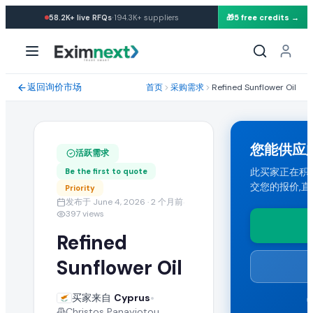
·
58.2K+
live RFQs
194.3K+
suppliers
🎁
5 free credits →
求购: Refined Sunflower Oil
采购需求规格与贸易条款
返回询价市场
首页
采购需求
Refined Sunflower Oil
一位来自 Cyprus 的买家正在寻找批发 refined sunflower o
运输条款与目的港
您能供应
活跃需求
买家要求 CIF 运输条款。能够向 Cyprus 发货的任何国家的出口商
此买家正在积极寻找 
Be the first to quote
交您的报价,
Priority
提交您的报价
发布于 June 4, 2026
· 2 个月前
·
397
views
认证供应商可提交包含 FOB 价格、起订量(MOQ)、产能与运输条款的批
Refined
类似 Refined Sunflower Oil 批发采购需
Sunflower Oil
在 EximNext B2B 市场浏览更多活跃的 refined sunflower
•
买家来自
Cyprus
Christos Panayiotou