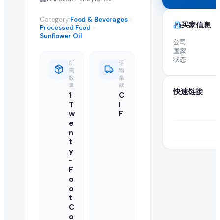
全球 B2B 采购: 活跃进口商求购 Refined Sun
Category:
Food & Beverages
买家信息
Processed Food
高品质 refined sunflower oil 在全球市场的需求
Sunflower Oil
公司
国家
关于 Refined Sunflower Oil 采购需
状态
所
运
需
输
数
条
什么是 refined sunflower oil 采购需求?
量
款
快速链接
1
C
采购需求是由正在寻找供应商以批量进口或采购批发 refined sunf
T
I
w
F
如何响应此 refined sunflower oil 采购需求?
e
n
t
认证供应商和制造商可以点击本页的"提交报价"按钮,将批发
y
-
正在寻找此 refined sunflower oil 的买家是否已认证
F
o
EximNext 对我们 B2B 市场上的买家实施认证流程,确保供应商对接的
o
t
我的报价中需要包含哪些信息?
C
o