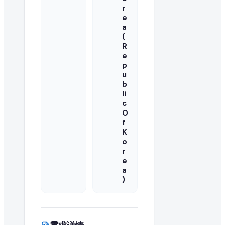
r
这是一次性采购还是长期的批量订单需求?
e
a
(
买家通常寻求长期的制造合作伙伴。您可以与买家澄清此 white lon
R
e
国际出口商可以对此采购需求报价吗?
p
u
当然可以。EximNext 是全球 B2B 市场,我们鼓励任何有能力向 Sou
b
li
这个 RFQ 需要多快回复?
c
O
f
活跃的采购需求具有时效性。我们建议尽快提交您的 white long 
K
o
是否需要提供产品样品?
r
e
批量进口 white long rice 5% broken max 的
a
)
什么是成功的 white long rice 5% broken max 报价
成功的报价提供有竞争力的批量价格、清晰的贸易就绪条款、