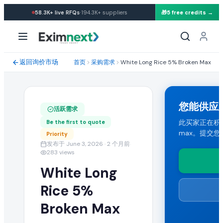
·
58.3K+
live RFQs
194.3K+
suppliers
🎁
5 free credits →
求购: White Long Rice 5% Broken Max
采购需求规格与贸易条款
返回询价市场
首页
采购需求
White Long Rice 5% Broken Max
一位来自 South Korea (Republic Of Korea) 的买家正在寻找
运输条款与目的港
您能供应
活跃需求
买家要求 CIF 运输条款。能够向 South Korea (Republic O
此买家正在积极寻找 
Be the first to quote
max。提交您
Priority
提交您的报价
发布于 June 3, 2026
· 2 个月前
·
283
views
认证供应商可提交包含 FOB 价格、起订量(MOQ)、产能与运输条款的批
White Long
类似 White Long Rice 5% Broken 
Rice 5%
Broken Max
在 EximNext B2B 市场浏览更多活跃的 white long rice 5