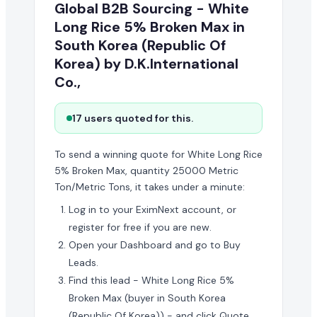
Global B2B Sourcing - White
Long Rice 5% Broken Max in
South Korea (Republic Of
Korea) by D.K.International
Co.,
17 users quoted for this.
To send a winning quote for White Long Rice
5% Broken Max, quantity 25000 Metric
Ton/Metric Tons, it takes under a minute:
Log in to your EximNext account, or
register for free if you are new.
Open your Dashboard and go to Buy
Leads.
Find this lead - White Long Rice 5%
Broken Max (buyer in South Korea
(Republic Of Korea)) - and click Quote.