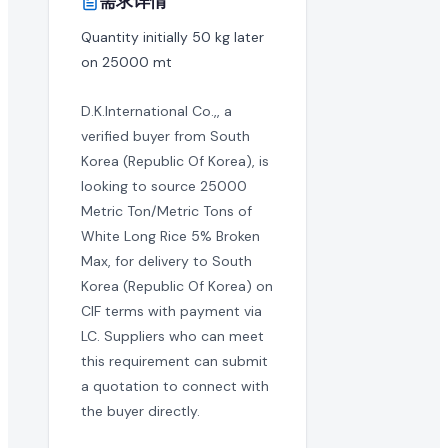
需求详情
在 EximNext 查看采购需求是否免费?
Quantity initially 50 kg later 
浏览采购需求目录是免费的。但提交报价和获取高级买家联系
on 25000 mt
D.K.International Co.,, a
verified buyer from South
Korea (Republic Of Korea), is
looking to source 25000
Metric Ton/Metric Tons of
White Long Rice 5% Broken
Max, for delivery to South
Korea (Republic Of Korea) on
CIF terms with payment via
LC. Suppliers who can meet
this requirement can submit
a quotation to connect with
the buyer directly.