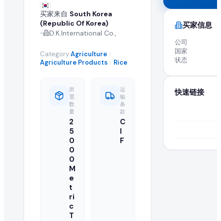
全球 B2B 采购: 活跃进口商求购 White Long
买家来自
South Korea
(Republic Of Korea)
买家信息
•
D.K.International Co.,
高品质 white long rice 5% broken max 
公司
国家
关于 White Long Rice 5% Broken
Category:
Agriculture
状态
Agriculture Products
Rice
什么是 white long rice 5% broken max 采购需求?
所
运
快速链接
需
输
采购需求是由正在寻找供应商以批量进口或采购批发 white long ri
数
条
量
款
如何响应此 white long rice 5% broken max 采购
2
C
5
I
0
F
认证供应商和制造商可以点击本页的"提交报价"按钮,将批发
0
0
正在寻找此 white long rice 5% broken max 
M
e
EximNext 对我们 B2B 市场上的买家实施认证流程,确保供应商对接的是
t
ri
我的报价中需要包含哪些信息?
c
T