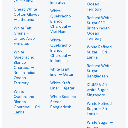
Oil
— Kenya
Emirates
Ocean
Cheap White
Territory
White
Cotton Gloves
Quebracho
Refined White
— Lithuania
Blanco
Sugar S30
—
Charcoal
—
White Teff
British Indian
Viet Nam
Grains
—
Ocean
United Arab
Territory
White
Emirates
Quebracho
White Refined
Blanco
White
Sugar
— Sri
Charcoal
—
Quebracho
Lanka
Indonesia
Blanco
Refined White
Charcoal
—
white Kraft
Sugar
—
British Indian
liner
— Qatar
Bangladesh
Ocean
Territory
White Kraft
ICUMSA 45
Liner
— Qatar
white Sugar
—
White
Singapore
Quebracho
White Sesame
Blanco
Seeds
—
White Refined
Charcoal
— Sri
Bangladesh
Sugar
— Sri
Lanka
Lanka
White Sugar
—
France