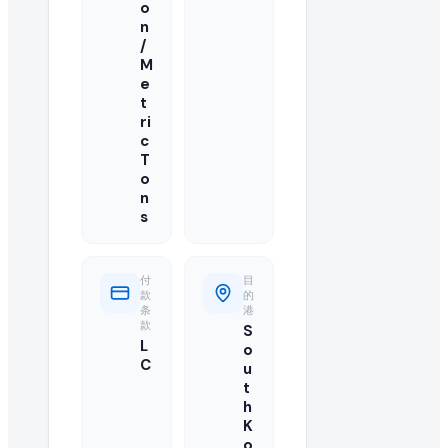
o
您的报价应包括最优批发 FOB 价格、最低起订量(MOQ)、可用产能、运输
n
/
我可以直接联系来自 South Korea (Republic Of Ko
M
e
可以,我们目录中已注册并已升级的供应商可访问买家的联系方
t
ri
此 white long rice 5% broken max 订单需要多大
c
T
o
买家急需 25000 Metric Ton/Metric Tons 的 white
n
s
还有其他买家在寻找 white long rice 5% broken ma
有的,您可以浏览本页的"类似采购需求"栏目,或在我们的全球 B2B 目录中
付
目
款
的
如何成为 white long rice 5% broken max 的认证
条
港
款
S
L
o
您可以在 EximNext 免费注册并完善企业资料以成为认证
C
u
t
此次进口需要什么样的运输条款?
h
K
买家要求的具体运输条款(例如 CIF、FOB、EXW)列于此 white lo
o