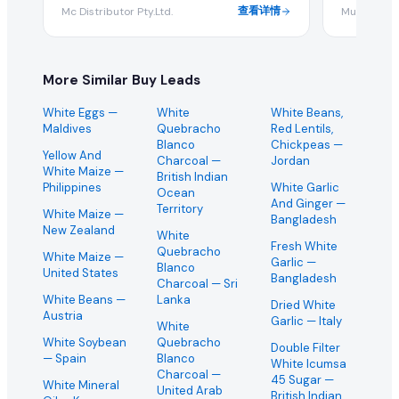
查看详情
Mc Distributor Pty.Ltd.
Muhammad
More Similar Buy Leads
White Eggs
—
White
White Beans,
Maldives
Quebracho
Red Lentils,
Blanco
Chickpeas
—
Yellow And
Charcoal
—
Jordan
White Maize
—
British Indian
Philippines
White Garlic
Ocean
And Ginger
—
Territory
White Maize
—
Bangladesh
New Zealand
White
Fresh White
Quebracho
White Maize
—
Garlic
—
Blanco
United States
Bangladesh
Charcoal
— Sri
White Beans
—
Lanka
Dried White
Austria
Garlic
— Italy
White
White Soybean
Quebracho
Double Filter
— Spain
Blanco
White Icumsa
Charcoal
—
45 Sugar
—
White Mineral
United Arab
British Indian