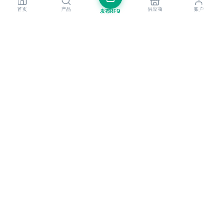
首页
产品
供应商
账户
发布RFQ
把握全球贸易先机
每周市场洞察与新供应商提醒。
订阅
EximNext 是全球领先的B2B贸易平台，连接遍布200+国家的205,000+已
认证供应商与买家。作为值得信赖的进出口平台，我们为全球企业提供关键
的B2B门户，助力企业拓展国际业务、更聪明地做生意、更快速地成长。