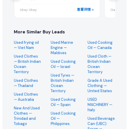
查看详情
Ukay Ukay
Gandhi Shi
More Similar Buy Leads
Used frying oil
Used Marine
Used Cooking
— Viet Nam
Engine
—
Oil
— Canada
Maldives
Used Clothes
Used Cloth
—
— British Indian
Used Cooking
British Indian
Ocean
Oil
— Israel
Ocean
Territory
Territory
Used Tyres
—
Used Clothes
British Indian
Grade A Used
— Thailand
Ocean
Clothing
—
Territory
United States
Used Clothes
— Australia
Used Cooking
USED
Oil
— Spain
MACHINERY
—
New And Used
Italy
Clothes
—
Used Cooking
Trinidad and
Oil
—
Used Beverage
Tobago
Philippines
Can (UBC)
Scrap
—