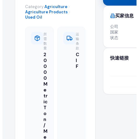
全球 B2B 采购: 活跃进口商求购 Used Oil
Category:
Agriculture
Agriculture Products
买家信息
Used Oil
高品质 used oil 在全球市场的需求持续增长。这项活跃的采
公司
国家
关于 Used Oil 采购需求的常见问题
所
运
状态
需
输
数
条
量
款
什么是 used oil 采购需求?
2
C
快速链接
0
I
采购需求是由正在寻找供应商以批量进口或采购批发 used oil 
0
F
0
如何响应此 used oil 采购需求?
0
M
e
认证供应商和制造商可以点击本页的"提交报价"按钮,将批发
tr
ic
正在寻找此 used oil 的买家是否已认证?
T
o
EximNext 对我们 B2B 市场上的买家实施认证流程,确保供应商
n
/
我的报价中需要包含哪些信息?
M
e