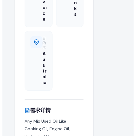
v
n
在 EximNext 查看采购需求是否免费?
oi
k
c
s
浏览采购需求目录是免费的。但提交报价和获取高级买家联系
e
目
的
港
A
u
s
tr
al
ia
需求详情
Any Mix Used Oil Like 
Cooking Oil, Engine Oil, 