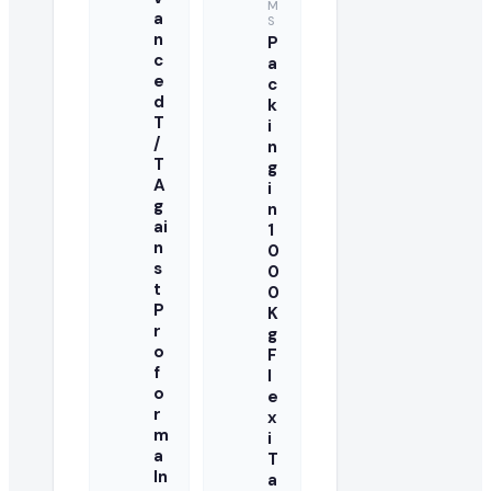
M
a
S
这是一次性采购还是长期的批量订单需求?
n
P
c
a
e
c
买家通常寻求长期的制造合作伙伴。您可以与买家澄清此 used 
d
k
T
i
国际出口商可以对此采购需求报价吗?
/
n
T
g
当然可以。EximNext 是全球 B2B 市场,我们鼓励任何有能力
A
i
g
n
这个 RFQ 需要多快回复?
ai
1
n
0
s
0
活跃的采购需求具有时效性。我们建议尽快提交您的 used oi
t
0
P
K
是否需要提供产品样品?
r
g
o
F
批量进口 used oil 的买家通常在敲定大合同前会要求样品
f
l
o
e
什么是成功的 used oil 报价?
r
x
m
i
a
T
成功的报价提供有竞争力的批量价格、清晰的贸易就绪条款、
In
a