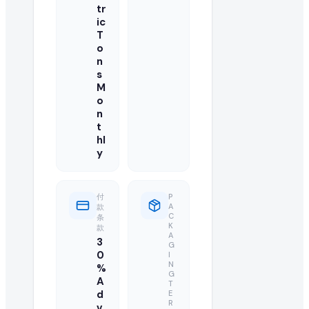
tr
您的报价应包括最优批发 FOB 价格、最低起订量(MOQ)、可用产
ic
T
我可以直接联系来自 Egypt 的买家吗?
o
n
可以,我们目录中已注册并已升级的供应商可访问买家的联系方
s
M
此 used oil 订单需要多大数量?
o
n
t
买家急需 20000 Metric Ton/Metric Tons Monthl
hl
y
还有其他买家在寻找 used oil 吗?
有的,您可以浏览本页的"类似采购需求"栏目,或在我们的全球 B2B 
付
P
A
款
如何成为 used oil 的认证供应商?
C
条
K
款
A
3
您可以在 EximNext 免费注册并完善企业资料以成为认证
G
0
I
N
%
此次进口需要什么样的运输条款?
G
A
T
d
E
买家要求的具体运输条款(例如 CIF、FOB、EXW)列于此 used
R
v