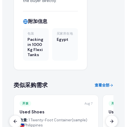
the buyer directly.
附加信息
包装
买家所在地
Packing
Egypt
in 1000
Kg Flexi
Tanks
类似采购需求
查看全部
开放
Aug 7
开放
Used Shoes
Used Sh
数量:
1 Twenty-Foot Container(sample)
数量:
2 For
Philippines
United 