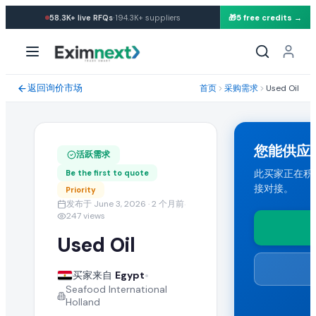
·
58.3K+
live RFQs
194.3K+
suppliers
🎁
5 free credits →
求购: Used Oil
采购需求规格与贸易条款
返回询价市场
首页
采购需求
Used Oil
一位来自 Egypt 的买家正在寻找批发 used oil。 所需数量: 20000 
运输条款与目的港
您能供应
活跃需求
买家要求 CIF 运输条款。能够向 Egypt 发货的任何国家的出口商
此买家正在积极寻
Be the first to quote
接对接。
Priority
提交您的报价
发布于 June 3, 2026
· 2 个月前
·
247
views
认证供应商可提交包含 FOB 价格、起订量(MOQ)、产能与运输条
Used Oil
类似 Used Oil 批发采购需求
•
买家来自
Egypt
Seafood International
在 EximNext B2B 市场浏览更多活跃的 used oil 采购需求以
Holland