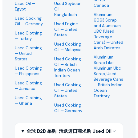
Used Oil
—
Used Soybean
Canada
Egypt
Oil
—
Bangladesh
Aluminum
Used Cooking
6063 Scrap
Oil
— Germany
Used Engine
and Aluminum
Oil
— United
UBC (Used
Used Clothing
States
Beverage
— Turkey
Cans)
— United
Used Cooking
Used Clothing
Arab Emirates
Oil
— Malaysia
— United
Aluminium
States
Used Cooking
Scrap Like
Oil
— British
Used Clothing
Aluminum Ubc
Indian Ocean
— Philippines
Scrap, Used
Territory
Beverage Cans
Used Clothing
Used Cooking
— British Indian
— Jamaica
Oil
— United
Ocean
States
Territory
Used Clothing
— Ghana
Used Cooking
Oil
— Germany
全球 B2B 采购: 活跃进口商求购 Used Oil