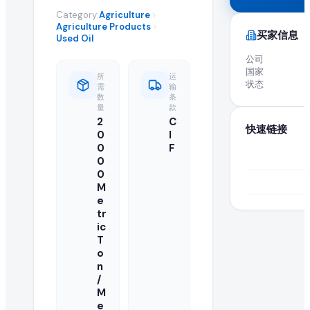
全球 B2B 采购: 活跃进口商求购 Used Oil
Category:
Agriculture
Agriculture Products
买家信息
Used Oil
高品质 used oil 在全球市场的需求持续增长。这项活跃的采
公司
国家
关于 Used Oil 采购需求的常见问题
所
运
状态
需
输
数
条
量
款
什么是 used oil 采购需求?
2
C
快速链接
0
I
采购需求是由正在寻找供应商以批量进口或采购批发 used oil 
0
F
0
如何响应此 used oil 采购需求?
0
M
e
认证供应商和制造商可以点击本页的"提交报价"按钮,将批发
tr
ic
正在寻找此 used oil 的买家是否已认证?
T
o
EximNext 对我们 B2B 市场上的买家实施认证流程,确保供应商
n
/
我的报价中需要包含哪些信息?
M
e