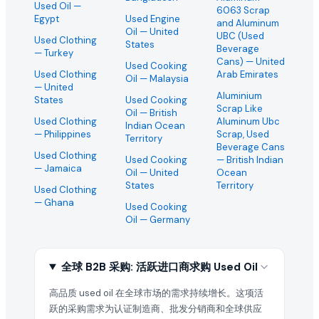
Used Oil
—
6063 Scrap
Egypt
Used Engine
and Aluminum
Oil
— United
UBC (Used
Used Clothing
States
Beverage
— Turkey
Cans)
— United
Used Cooking
Used Clothing
Arab Emirates
Oil
— Malaysia
— United
Aluminium
States
Used Cooking
Scrap Like
Oil
— British
Used Clothing
Aluminum Ubc
Indian Ocean
— Philippines
Scrap, Used
Territory
Beverage Cans
Used Clothing
Used Cooking
— British Indian
— Jamaica
Oil
— United
Ocean
States
Territory
Used Clothing
— Ghana
Used Cooking
Oil
— Germany
全球 B2B 采购: 活跃进口商求购 Used Oil
高品质 used oil 在全球市场的需求持续增长。这项活
跃的采购需求为认证制造商、批发分销商和全球供应