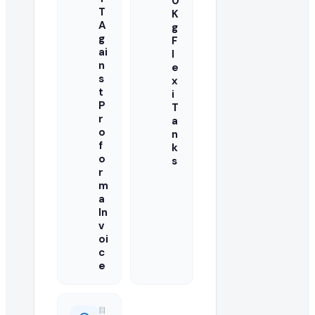
0
T
K
这是一次性采购还是长期的批量订单需求?
A
g
g
F
ai
l
买家通常寻求长期的制造合作伙伴。您可以与买家澄清此 used 
n
e
s
x
国际出口商可以对此采购需求报价吗?
t
i
P
T
当然可以。EximNext 是全球 B2B 市场,我们鼓励任何有能力
r
a
o
n
这个 RFQ 需要多快回复?
f
k
o
s
r
活跃的采购需求具有时效性。我们建议尽快提交您的 used oi
m
a
是否需要提供产品样品?
In
v
批量进口 used oil 的买家通常在敲定大合同前会要求样品
oi
c
什么是成功的 used oil 报价?
e
成功的报价提供有竞争力的批量价格、清晰的贸易就绪条款、
目