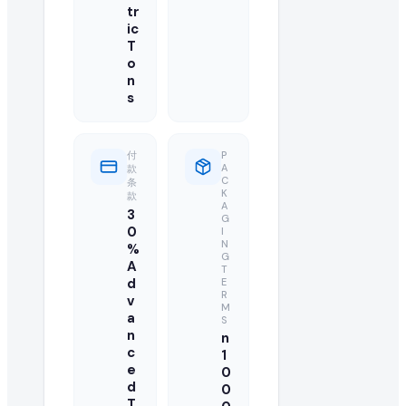
tr
您的报价应包括最优批发 FOB 价格、最低起订量(MOQ)、可用产
ic
T
我可以直接联系来自 Egypt 的买家吗?
o
n
可以,我们目录中已注册并已升级的供应商可访问买家的联系方
s
此 used oil 订单需要多大数量?
付
P
买家急需 20000 Metric Ton/Metric Tons 的 us
A
款
C
条
K
款
还有其他买家在寻找 used oil 吗?
A
3
G
0
I
有的,您可以浏览本页的"类似采购需求"栏目,或在我们的全球 B2B 
N
%
G
A
T
如何成为 used oil 的认证供应商?
d
E
R
v
M
a
S
您可以在 EximNext 免费注册并完善企业资料以成为认证
n
n
c
1
此次进口需要什么样的运输条款?
e
0
d
0
买家要求的具体运输条款(例如 CIF、FOB、EXW)列于此 used
T