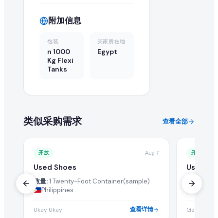
附加信息
包装
买家所在地
n 1000
Egypt
Kg Flexi
Tanks
类似采购需求
查看全部
开放
Aug 7
开放
Used Shoes
Used Sh
数量:
1 Twenty-Foot Container(sample)
数量:
2 For
Philippines
United 
查看详情
Ukay Ukay
Gandhi Shi