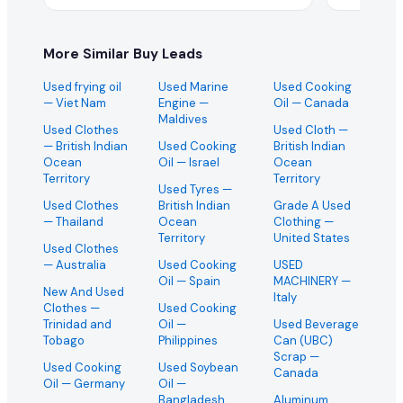
More Similar Buy Leads
Used frying oil
Used Marine
Used Cooking
— Viet Nam
Engine
—
Oil
— Canada
Maldives
Used Clothes
Used Cloth
—
— British Indian
Used Cooking
British Indian
Ocean
Oil
— Israel
Ocean
Territory
Territory
Used Tyres
—
Used Clothes
British Indian
Grade A Used
— Thailand
Ocean
Clothing
—
Territory
United States
Used Clothes
— Australia
Used Cooking
USED
Oil
— Spain
MACHINERY
—
New And Used
Italy
Clothes
—
Used Cooking
Trinidad and
Oil
—
Used Beverage
Tobago
Philippines
Can (UBC)
Scrap
—
Used Cooking
Used Soybean
Canada
Oil
— Germany
Oil
—
Bangladesh
Aluminum