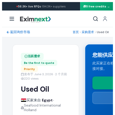
·
58.3K+
live RFQs
194.3K+
suppliers
🎁
5 free credits →
求购: Used Oil
采购需求规格与贸易条款
返回询价市场
首页
采购需求
Used Oil
一位来自 Egypt 的买家正在寻找批发 used oil。 所需数量: 20000 
运输条款与目的港
您能供应
活跃需求
买家要求 CIF 运输条款。能够向 Egypt 发货的任何国家的出口商
此买家正在积极寻
Be the first to quote
接对接。
Priority
提交您的报价
发布于 June 3, 2026
· 2 个月前
·
220
views
认证供应商可提交包含 FOB 价格、起订量(MOQ)、产能与运输条
Used Oil
类似 Used Oil 批发采购需求
•
买家来自
Egypt
Seafood International
在 EximNext B2B 市场浏览更多活跃的 used oil 采购需求以
Holland