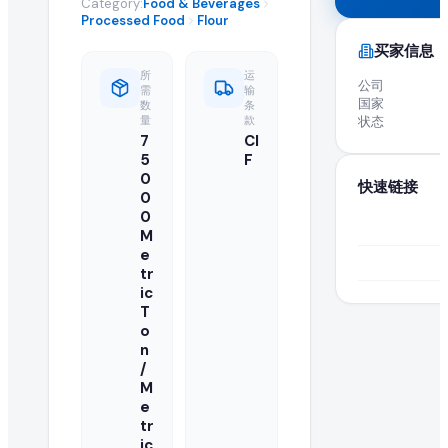
Category:
Food & Beverages
全球 B2B 采购: 活跃进口商求购 Flour
Processed Food
Flour
买家信息
高品质 flour 在全球市场的需求持续增长。这项活跃的采购需
所
运
公司
需
输
国家
数
条
关于 Flour 采购需求的常见问题
量
款
状态
7
CI
5
F
什么是 flour 采购需求?
0
快速链接
0
采购需求是由正在寻找供应商以批量进口或采购批发 flour 的买
0
M
如何响应此 flour 采购需求?
e
tr
认证供应商和制造商可以点击本页的"提交报价"按钮,将批发
ic
T
o
正在寻找此 flour 的买家是否已认证?
n
/
EximNext 对我们 B2B 市场上的买家实施认证流程,确保供应
M
e
我的报价中需要包含哪些信息?
tr
ic