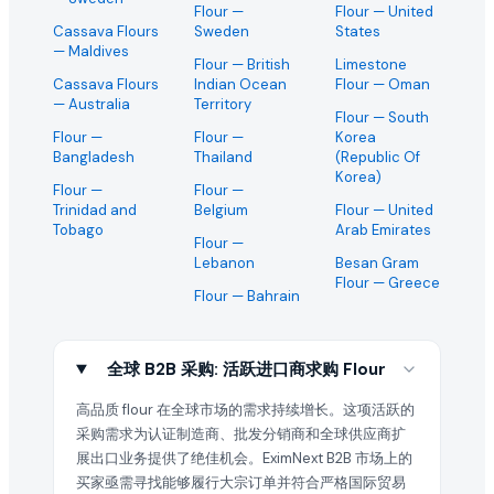
Flour
—
Flour
— United
Cassava Flours
Sweden
States
— Maldives
Flour
— British
Limestone
Cassava Flours
Indian Ocean
Flour
— Oman
— Australia
Territory
Flour
— South
Flour
—
Flour
—
Korea
Bangladesh
Thailand
(Republic Of
Korea)
Flour
—
Flour
—
Trinidad and
Belgium
Flour
— United
Tobago
Arab Emirates
Flour
—
Lebanon
Besan Gram
Flour
— Greece
Flour
— Bahrain
全球 B2B 采购: 活跃进口商求购 Flour
高品质 flour 在全球市场的需求持续增长。这项活跃的
采购需求为认证制造商、批发分销商和全球供应商扩
展出口业务提供了绝佳机会。EximNext B2B 市场上的
买家亟需寻找能够履行大宗订单并符合严格国际贸易