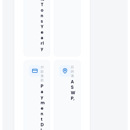
您的报价应包括最优批发 FOB 价格、最低起订量(MOQ)、可用
T
o
n
我可以直接联系来自 United States 的买家吗?
s
Y
可以,我们目录中已注册并已升级的供应商可访问买家的联系方
e
a
此 flour 订单需要多大数量?
rl
y
买家急需 75000 Metric Ton/Metric Tons Yearl
还有其他买家在寻找 flour 吗?
付
目
款
的
条
港
有的,您可以浏览本页的"类似采购需求"栏目,或在我们的全球 B2B
款
A
P
S
如何成为 flour 的认证供应商?
a
W
y
P,
m
您可以在 EximNext 免费注册并完善企业资料以成为认证
e
n
此次进口需要什么样的运输条款?
t
D
买家要求的具体运输条款(例如 CIF、FOB、EXW)列于此 flo