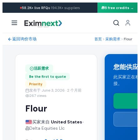
·
58.2K+
live RFQs
194.3K+
suppliers
🎁
5 free credits →
求购: Flour
采购需求规格与贸易条款
返回询价市场
首页
采购需求
Flour
一位来自 United States 的买家正在寻找批发 flour。 所需数量: 
运输条款与目的港
您能供应
活跃需求
买家要求 CIF 运输条款。能够向 United States 发货的任何
此买家正在积极
Be the first to quote
接。
Priority
提交您的报价
发布于 June 3, 2026
· 2 个月前
·
267
views
认证供应商可提交包含 FOB 价格、起订量(MOQ)、产能与运输
Flour
类似 Flour 批发采购需求
•
买家来自
United States
Delta Equities Llc
在 EximNext B2B 市场浏览更多活跃的 flour 采购需求以及来自