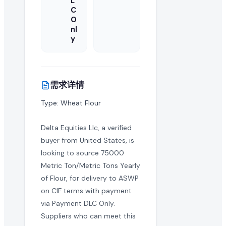
L
C
这是一次性采购还是长期的批量订单需求?
O
nl
y
买家通常寻求长期的制造合作伙伴。您可以与买家澄清此 flou
国际出口商可以对此采购需求报价吗?
当然可以。EximNext 是全球 B2B 市场,我们鼓励任何有能力向 
需求详情
Type: Wheat Flour
这个 RFQ 需要多快回复?
活跃的采购需求具有时效性。我们建议尽快提交您的 flour 
Delta Equities Llc, a verified
buyer from United States, is
是否需要提供产品样品?
looking to source 75000
Metric Ton/Metric Tons Yearly
批量进口 flour 的买家通常在敲定大合同前会要求样品。您
of Flour, for delivery to ASWP
什么是成功的 flour 报价?
on CIF terms with payment
via Payment DLC Only.
成功的报价提供有竞争力的批量价格、清晰的贸易就绪条款、
Suppliers who can meet this