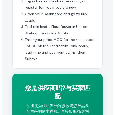
Log in to your EximNext account, or
register for free if you are new.
Open your Dashboard and go to Buy
Leads.
Find this lead - Flour (buyer in United
States) - and click Quote.
Enter your price, MOQ for the requested
75000 Metric Ton/Metric Tons Yearly,
lead time and payment terms, then
Submit.
您是供应商吗?与买家匹
配
注册成为认证供应商,接收与您产品匹
配的采购需求通知。直接报价,拓展您