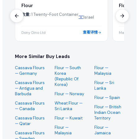
Flour
Flour
数量:
1 Twenty-Foot Container
数量:
MOQ
Israel
查看详情
Dony Dino Ltd
Maria Crist
More Similar Buy Leads
Cassava Flours
Flour
— South
Flour
—
— Germany
Korea
Malaysia
(Republic Of
Cassava Flours
Flour
— Sri
Korea)
— Antigua and
Lanka
Barbuda
Flour
— Norway
Flour
— Spain
Cassava Flours
Wheat Flour
—
Flour
— British
— Canada
Sri Lanka
Indian Ocean
Cassava Flours
Flour
— Kuwait
Territory
— Qatar
Flour
—
Flour
—
Cassava Flours
Malaysia
Jamaica
— Sweden