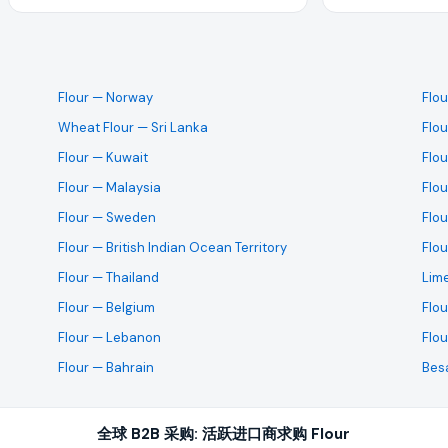
r 需求是即期采购还是长期的批发合约。
Flour
— Norway
Flou
Wheat Flour
— Sri Lanka
Flou
Flour
— Kuwait
Flou
 Malaysia 发货的出口商对所需产品提交报价。
Flour
— Malaysia
Flou
Flour
— Sweden
Flou
Flour
— British Indian Ocean Territory
Flou
批发报价,以领先于其他寻找同样业务的供应商。
Flour
— Thailand
Lim
Flour
— Belgium
Flou
可以直接与买家商讨样品事宜。
Flour
— Lebanon
Flou
Flour
— Bahrain
Bes
快速的响应时间,以及能证明您公司出口认证与可靠性的依据。
全球 B2B 采购: 活跃进口商求购 Flour