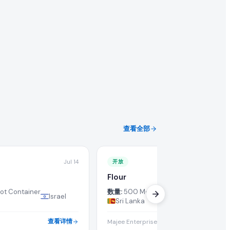
查看全部
Jul 14
开放
Ju
Flour
会。
ot Container
数量:
500 Metric Ton/Metric Tons
Israel
Sri Lanka
查看详情
查看详
Majee Enterprises (Pvt) Ltd