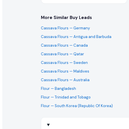
这是一次性采购还是长期的批量订单需求?
More Similar Buy Leads
买家通常寻求长期的制造合作伙伴。您可以与买家澄清此 flou
Cassava Flours
— Germany
国际出口商可以对此采购需求报价吗?
Cassava Flours
— Antigua and Barbuda
Cassava Flours
— Canada
当然可以。EximNext 是全球 B2B 市场,我们鼓励任何有能力向
Cassava Flours
— Qatar
这个 RFQ 需要多快回复?
Cassava Flours
— Sweden
Cassava Flours
— Maldives
活跃的采购需求具有时效性。我们建议尽快提交您的 flour 
Cassava Flours
— Australia
是否需要提供产品样品?
Flour
— Bangladesh
批量进口 flour 的买家通常在敲定大合同前会要求样品。您
Flour
— Trinidad and Tobago
Flour
— South Korea (Republic Of Korea)
什么是成功的 flour 报价?
成功的报价提供有竞争力的批量价格、清晰的贸易就绪条款、