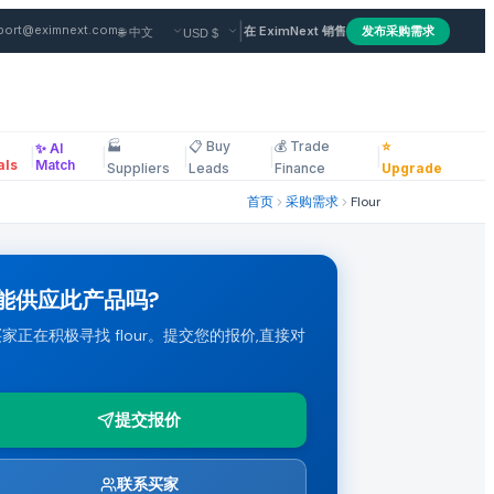
|
port@eximnext.com
在 EximNext 销售
发布采购需求
🏭
📋 Buy
💰 Trade
⭐
✨ AI
/T。 查看完整规格并提交您有竞争力的报价。
|
|
|
|
|
ous
als
Match
Suppliers
Leads
Finance
Upgrade
首页
采购需求
Flour
能供应此产品吗?
家正在积极寻找 flour。提交您的报价,直接对
。
提交报价
联系买家