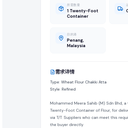
全球 B2B 采购: 活跃进口商求购 Flour
所需数量
1 Twenty-Foot
Container
高品质 flour 在全球市场的需求持续增长。这项活跃的采购需
关于 Flour 采购需求的常见问题
目的港
Penang,
Malaysia
什么是 flour 采购需求?
采购需求是由正在寻找供应商以批量进口或采购批发 flour 的买
如何响应此 flour 采购需求?
需求详情
Type: Wheat Flour Chakki Atta

认证供应商和制造商可以点击本页的"提交报价"按钮,将批发
Style: Refined
正在寻找此 flour 的买家是否已认证?
Mohammed Meera Sahib (M) Sdn Bhd, a ver
EximNext 对我们 B2B 市场上的买家实施认证流程,确保供应
Twenty-Foot Container of Flour, for deli
via T/T. Suppliers who can meet this req
我的报价中需要包含哪些信息?
the buyer directly.