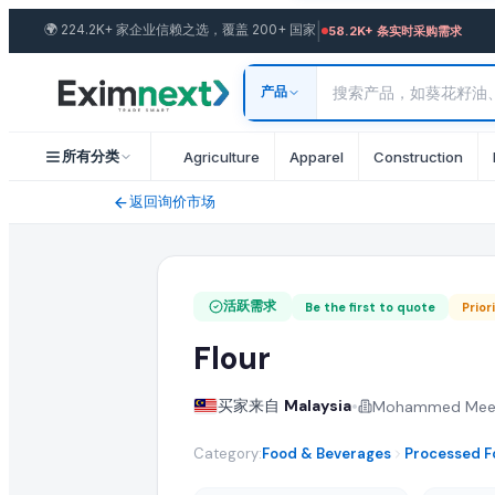
|
🌍
224.2K+ 家企业信赖之选，覆盖 200+ 国家
58.2K+ 条实时采购需求
求购: Flour
产品
采购需求规格与贸易条款
一位来自 Malaysia 的买家正在寻找批发 flour。 所需数量: 1 
所有分类
Agriculture
Apparel
Construction
运输条款与目的港
返回询价市场
买家要求 CIF 运输条款。能够向 Malaysia 发货的任何国家的出
提交您的报价
活跃需求
Be the first to quote
Prior
Flour
认证供应商可提交包含 FOB 价格、起订量(MOQ)、产能与运输
•
买家来自
Malaysia
Mohammed Meera
类似 Flour 批发采购需求
Category:
Food & Beverages
Processed F
在 EximNext B2B 市场浏览更多活跃的 flour 采购需求以及来自