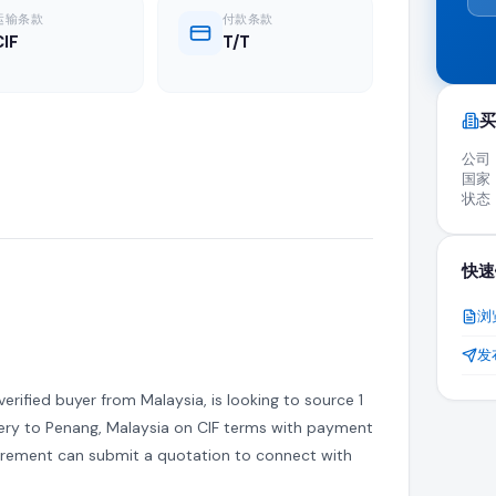
运输条款
付款条款
CIF
T/T
求为认证制造商、批发分销商和全球供应商扩展出口业务提供了绝佳机会
买
公司
国家
状态
家发布的活跃询价(RFQ)。
快速
浏
价格和贸易条款直接发送给需要此产品的买家以作回复。
发
ified buyer from Malaysia, is looking to source 1
商对接的是正在主动寻求进口 flour 的合法企业。
very to Penang, Malaysia on CIF terms with payment
uirement can submit a quotation to connect with