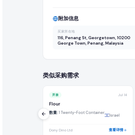
您的报价应包括最优批发 FOB 价格、最低起订量(MOQ)、可用
我可以直接联系来自 Malaysia 的买家吗?
附加信息
可以,我们目录中已注册并已升级的供应商可访问买家的联系方
买家所在地
116, Penang St, Georgetown, 10200
此 flour 订单需要多大数量?
George Town, Penang, Malaysia
买家急需 1 Twenty-Foot Container 的 flour。
还有其他买家在寻找 flour 吗?
类似采购需求
有的,您可以浏览本页的"类似采购需求"栏目,或在我们的全球 B2B
如何成为 flour 的认证供应商?
开放
Jul 14
Flour
您可以在 EximNext 免费注册并完善企业资料以成为认证
数量:
1 Twenty-Foot Container
Israel
此次进口需要什么样的运输条款?
查看详情
Dony Dino Ltd
买家要求的具体运输条款(例如 CIF、FOB、EXW)列于此 flo