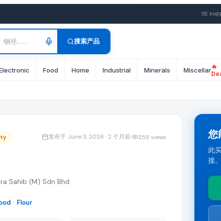
✉️
sup
搜索产品
🔥
Twenty-Foot Container。 运输条款: CIF。 付款条款: T
Electronic
Food
Home
Industrial
Minerals
Miscellane
De
口商均可提交最优 FOB 或 CIF 报价。
您
发布于 June 3, 2026
· 2 个月前
·
255
views
ity
此买
接
条款的批发报价。点击"提交报价"直接响应此 flour 采购需求。
 Sahib (M) Sdn Bhd
ood
Flour
全球进口商的相关 B2B Products 产品。