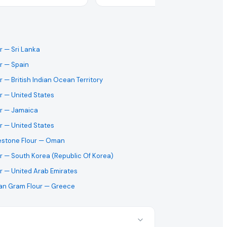
r
— Sri Lanka
r
— Spain
r
— British Indian Ocean Territory
r
— United States
r
— Jamaica
r
— United States
estone Flour
— Oman
r
— South Korea (Republic Of Korea)
r
— United Arab Emirates
an Gram Flour
— Greece