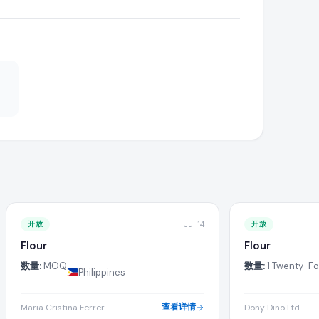
产能、运输条款以及针对所需 flour 的付款条件。
式,直接与正在寻找该产品的公司协商出口条款。
报价前请确保您的制造或供应能力可以满足此批量需求。
 目录中搜索更多正在寻找 flour 的活跃进口商。
开放
Jul 14
开放
Flour
Flour
制造商或出口商,这能在买家寻找您的产品时提升您赢得采购需求的机
数量:
MOQ
数量:
1 Twenty-Fo
Philippines
查看详情
Maria Cristina Ferrer
Dony Dino Ltd
ur 采购需求的详细信息部分。