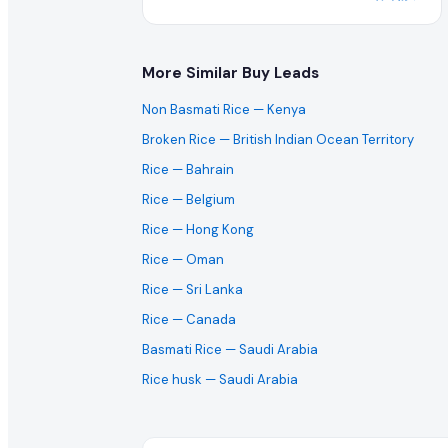
这是一次性采购还是长期的批量订单需求?
More Similar Buy Leads
买家通常寻求长期的制造合作伙伴。您可以与买家澄清此 ric
Non Basmati Rice
— Kenya
国际出口商可以对此采购需求报价吗?
Broken Rice
— British Indian Ocean Territory
当然可以。EximNext 是全球 B2B 市场,我们鼓励任何有能力
Rice
— Bahrain
Rice
— Belgium
这个 RFQ 需要多快回复?
Rice
— Hong Kong
活跃的采购需求具有时效性。我们建议尽快提交您的 rice 批
Rice
— Oman
Rice
— Sri Lanka
是否需要提供产品样品?
Rice
— Canada
批量进口 rice 的买家通常在敲定大合同前会要求样品。您可
Basmati Rice
— Saudi Arabia
什么是成功的 rice 报价?
Rice husk
— Saudi Arabia
成功的报价提供有竞争力的批量价格、清晰的贸易就绪条款、