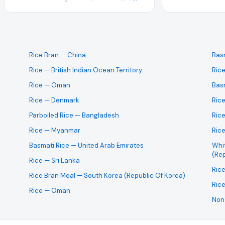
e 需求是即期采购还是长期的批发合约。
Rice Bran
— China
Bas
Rice
— British Indian Ocean Territory
Ric
向 Nepal 发货的出口商对所需产品提交报价。
Rice
— Oman
Bas
Rice
— Denmark
Ric
Parboiled Rice
— Bangladesh
Ric
发报价,以领先于其他寻找同样业务的供应商。
Rice
— Myanmar
Ric
Basmati Rice
— United Arab Emirates
Whi
(Rep
Rice
— Sri Lanka
以直接与买家商讨样品事宜。
Ric
Rice Bran Meal
— South Korea (Republic Of Korea)
Ric
Rice
— Oman
Non
快速的响应时间,以及能证明您公司出口认证与可靠性的依据。