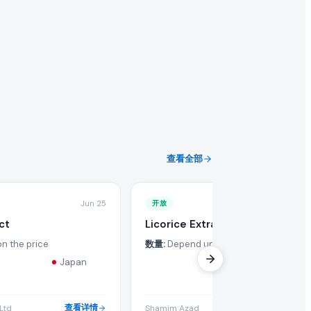
查看全部
Jun 25
开放
Ju
ct
Licorice Extract
n the price
数量:
Depend upon the price
会。
Japan
Egypt
查看详情
查看详
 Ltd
Shamim Azad