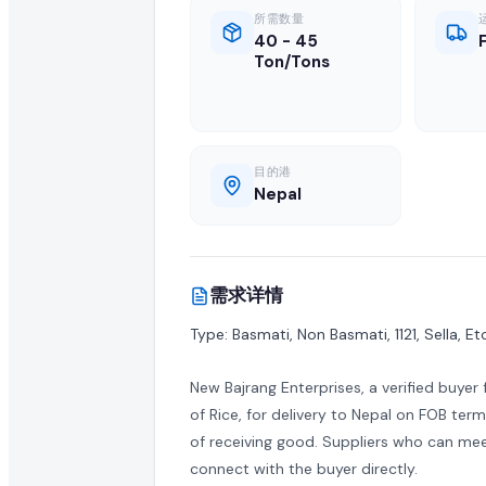
全球 B2B 采购: 活跃进口商求购 Rice
所需数量
40 - 45
Ton/Tons
高品质 rice 在全球市场的需求持续增长。这项活跃的采购需求
关于 Rice 采购需求的常见问题
目的港
什么是 rice 采购需求?
Nepal
采购需求是由正在寻找供应商以批量进口或采购批发 rice 的买家
如何响应此 rice 采购需求?
需求详情
认证供应商和制造商可以点击本页的"提交报价"按钮,将批发
Type: Basmati, Non Basmati, 1121, Sella, Etc
正在寻找此 rice 的买家是否已认证?
New Bajrang Enterprises, a verified buyer
EximNext 对我们 B2B 市场上的买家实施认证流程,确保供应
of Rice, for delivery to Nepal on FOB ter
of receiving good. Suppliers who can me
我的报价中需要包含哪些信息?
connect with the buyer directly.