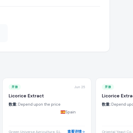
产能、运输条款以及针对所需 rice 的付款条件。
式,直接与正在寻找该产品的公司协商出口条款。
您的制造或供应能力可以满足此批量需求。
 目录中搜索更多正在寻找 rice 的活跃进口商。
开放
Jun 25
开放
Licorice Extract
Licorice Extra
数量:
Depend upon the price
数量:
Depend upo
制造商或出口商,这能在买家寻找您的产品时提升您赢得采购需求的机
Spain
e 采购需求的详细信息部分。
查看详情
Green Universe Agriculture, S.L.
Oriental Yeast Co.