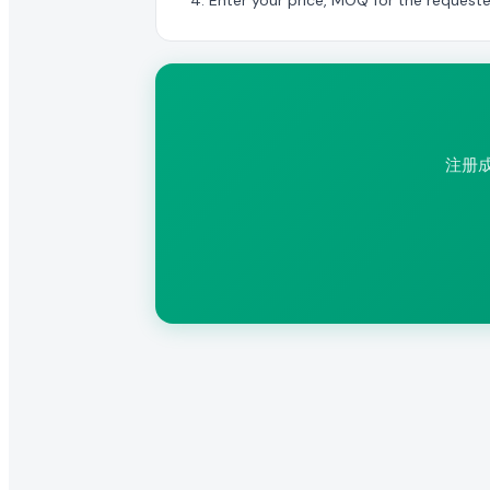
Enter your price, MOQ for the request
注册