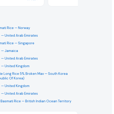
mati Rice
— Norway
e
— United Arab Emirates
mati Rice
— Singapore
e
— Jamaica
e
— United Arab Emirates
e
— United Kingdom
te Long Rice 5% Broken Max
— South Korea
ublic Of Korea)
e
— United Kingdom
e
— United Arab Emirates
 Basmati Rice
— British Indian Ocean Territory