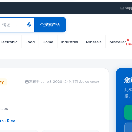
✉️
sup
搜索产品
🔥
n/Tons。 运输条款: FOB。 付款条款: By Bank Transfer af
Electronic
Food
Home
Industrial
Minerals
Miscellane
De
均可提交最优 FOB 或 CIF 报价。
您
发布于 June 3, 2026
· 2 个月前
·
259
views
ity
此买
接
条款的批发报价。点击"提交报价"直接响应此 rice 采购需求。
ises
ts
Rice
球进口商的相关 B2B Products 产品。