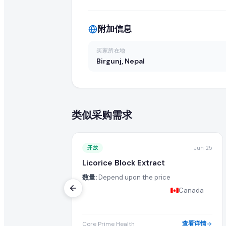
您的报价应包括最优批发 FOB 价格、最低起订量(MOQ)、可用
我可以直接联系来自 Nepal 的买家吗?
附加信息
可以,我们目录中已注册并已升级的供应商可访问买家的联系方
买家所在地
Birgunj, Nepal
此 rice 订单需要多大数量?
买家急需 40 - 45 Ton/Tons 的 rice。报价前请确保
类似采购需求
还有其他买家在寻找 rice 吗?
有的,您可以浏览本页的"类似采购需求"栏目,或在我们的全球 B2B
开放
Jun 25
如何成为 rice 的认证供应商?
Licorice Block Extract
数量:
Depend upon the price
您可以在 EximNext 免费注册并完善企业资料以成为认证
Canada
此次进口需要什么样的运输条款?
买家要求的具体运输条款(例如 CIF、FOB、EXW)列于此 ric
查看详情
Core Prime Health