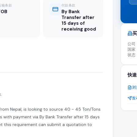
运输条款
付款条款
FOB
By Bank
Transfer after
为认证制造商、批发分销商和全球供应商扩展出口业务提供了绝佳机会。
15 days of
receiving good
买
公司
国家
状态
发布的活跃询价(RFQ)。
快速
浏
价格和贸易条款直接发送给需要此产品的买家以作回复。
.
发
 from Nepal, is looking to source 40 - 45 Ton/Tons
商对接的是正在主动寻求进口 rice 的合法企业。
ms with payment via By Bank Transfer after 15 days
et this requirement can submit a quotation to