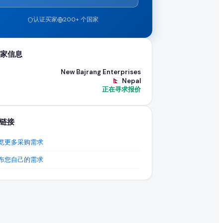
认证买家
200+ 个国家
EximNext B2B 市场上的买家亟需寻找能够履行大宗订单
家信息
New Bajrang Enterprises
Nepal
正在寻求报价
链接
览更多采购需求
布您自己的需求