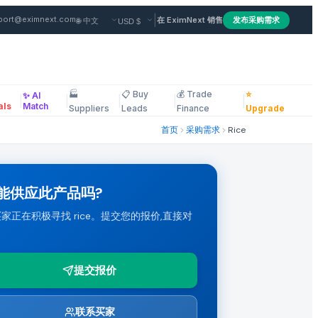
|
port@eximnext.com
在 EximNext 销售
发布采购需求
🏭
📋 Buy
💰 Trade
⭐
✨ AI
ter 15 days of receiving good。 查看完整规格并提交您有竞争
|
|
|
|
|
ous
als
Match
Suppliers
Leads
Finance
Upgrade
首页
采购需求
Rice
能供应此产品吗?
家正在积极寻找 rice。提交您的报价,直接对
。
提交报价
联系买家