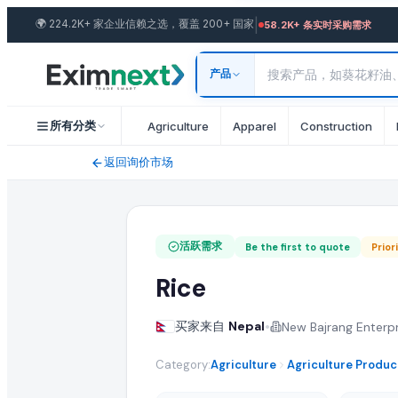
|
🌍
224.2K+ 家企业信赖之选，覆盖 200+ 国家
58.2K+ 条实时采购需求
求购: Rice
产品
采购需求规格与贸易条款
一位来自 Nepal 的买家正在寻找批发 rice。 所需数量: 40 - 45 To
所有分类
Agriculture
Apparel
Construction
运输条款与目的港
返回询价市场
买家要求 FOB 运输条款。能够向 Nepal 发货的任何国家的出口商
提交您的报价
活跃需求
Be the first to quote
Prior
Rice
认证供应商可提交包含 FOB 价格、起订量(MOQ)、产能与运输
•
买家来自
Nepal
New Bajrang Enterpr
类似 Rice 批发采购需求
Category:
Agriculture
Agriculture Produc
在 EximNext B2B 市场浏览更多活跃的 rice 采购需求以及来自全