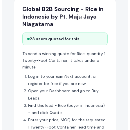
Global B2B Sourcing - Rice in
Indonesia by Pt. Maju Jaya
Niagatama
23 users quoted for this.
To send a winning quote for Rice, quantity 1
Twenty-Foot Container, it takes under a
minute:
Log in to your EximNext account, or
register for free if you are new.
Open your Dashboard and go to Buy
Leads.
Find this lead - Rice (buyer in Indonesia)
- and click Quote.
Enter your price, MOQ for the requested
1 Twenty-Foot Container, lead time and