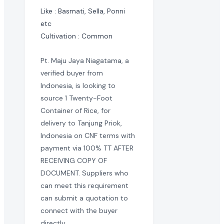
在 EximNext 查看采购需求是否免费?
Like : Basmati, Sella, Ponni 
etc

浏览采购需求目录是免费的。但提交报价和获取高级买家联系
Cultivation : Common
Pt. Maju Jaya Niagatama, a
verified buyer from
Indonesia, is looking to
source 1 Twenty-Foot
Container of Rice, for
delivery to Tanjung Priok,
Indonesia on CNF terms with
payment via 100% TT AFTER
RECEIVING COPY OF
DOCUMENT. Suppliers who
can meet this requirement
can submit a quotation to
connect with the buyer
directly.