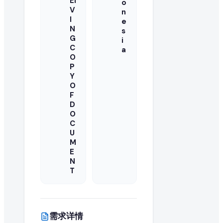
EI
o
V
n
这是一次性采购还是长期的批量订单需求?
I
e
N
s
G
买家通常寻求长期的制造合作伙伴。您可以与买家澄清此 ric
i
C
a
O
国际出口商可以对此采购需求报价吗?
P
Y
当然可以。EximNext 是全球 B2B 市场,我们鼓励任何有能力向
O
F
这个 RFQ 需要多快回复?
D
O
C
活跃的采购需求具有时效性。我们建议尽快提交您的 rice 批
U
M
是否需要提供产品样品?
E
N
批量进口 rice 的买家通常在敲定大合同前会要求样品。您可
T
什么是成功的 rice 报价?
成功的报价提供有竞争力的批量价格、清晰的贸易就绪条款、
需求详情