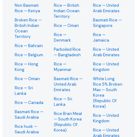
Non Basmati
Rice
— British
Rice
— United
Rice
— Kenya
Indian Ocean
Arab Emirates
Territory
Broken Rice
—
Basmati Rice
—
British Indian
Rice
— Oman
Singapore
Ocean
Rice
—
Rice
—
Territory
Denmark
Jamaica
Rice
— Bahrain
Parboiled Rice
Rice
— United
Rice
— Belgium
— Bangladesh
Arab Emirates
Rice
— Hong
Rice
—
Rice
— United
Kong
Myanmar
Kingdom
Rice
— Oman
Basmati Rice
—
White Long
United Arab
Rice 5% Broken
Rice
— Sri
Emirates
Max
— South
Lanka
Korea
Rice
— Sri
(Republic Of
Rice
— Canada
Lanka
Korea)
Basmati Rice
—
Rice Bran Meal
Rice
— United
Saudi Arabia
— South Korea
Kingdom
(Republic Of
Rice husk
—
Korea)
Rice
— United
Saudi Arabia
Arab Emirates