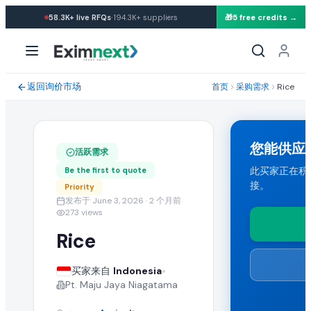
·
58.3K+
live RFQs
194.3K+
suppliers
🎁
5 free credits →
求购: Rice
采购需求规格与贸易条款
返回询价市场
首页
采购需求
Rice
一位来自 Indonesia 的买家正在寻找批发 rice。 所需数量: 1 Tw
运输条款与目的港
您能供应
活跃需求
买家要求 CNF 运输条款。能够向 Indonesia 发货的任何国家的
此买家正在积极
Be the first to quote
接。
Priority
提交您的报价
发布于 June 3, 2026
· 2 个月前
·
273
views
认证供应商可提交包含 FOB 价格、起订量(MOQ)、产能与运输
Rice
类似 Rice 批发采购需求
•
买家来自
Indonesia
Pt. Maju Jaya Niagatama
在 EximNext B2B 市场浏览更多活跃的 rice 采购需求以及来自全