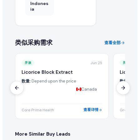
Indones
ia
类似采购需求
查看全部
开放
Jun 25
开放
Licorice Block Extract
Licorice
数量:
Depend upon the price
数量:
Depe
Canada
查看详情
Core Prime Health
Green Unive
More Similar Buy Leads