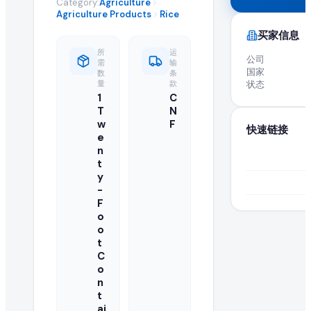
Category:
Agriculture
全球 B2B 采购: 活跃进口商求购 Rice
Agriculture Products
Rice
买家信息
高品质 rice 在全球市场的需求持续增长。这项活跃的采购需求
所
运
公司
需
输
国家
数
条
关于 Rice 采购需求的常见问题
量
款
状态
1
C
T
N
什么是 rice 采购需求?
w
F
快速链接
e
采购需求是由正在寻找供应商以批量进口或采购批发 rice 的买家
n
t
如何响应此 rice 采购需求?
y
-
认证供应商和制造商可以点击本页的"提交报价"按钮,将批发
F
o
o
正在寻找此 rice 的买家是否已认证?
t
C
EximNext 对我们 B2B 市场上的买家实施认证流程,确保供应
o
n
我的报价中需要包含哪些信息?
t
ai