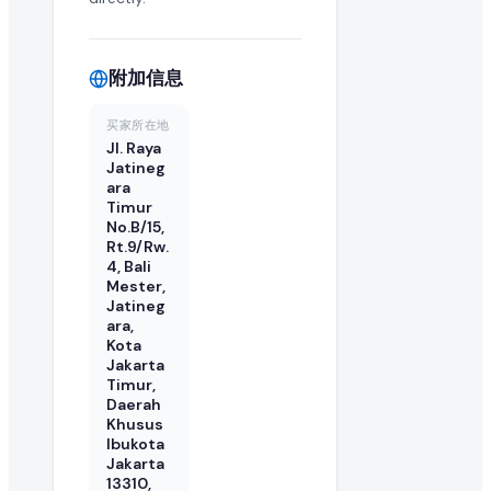
附加信息
买家所在地
Jl. Raya
Jatineg
ara
Timur
No.B/15,
Rt.9/Rw.
4, Bali
Mester,
Jatineg
ara,
Kota
Jakarta
Timur,
Daerah
Khusus
Ibukota
Jakarta
13310,