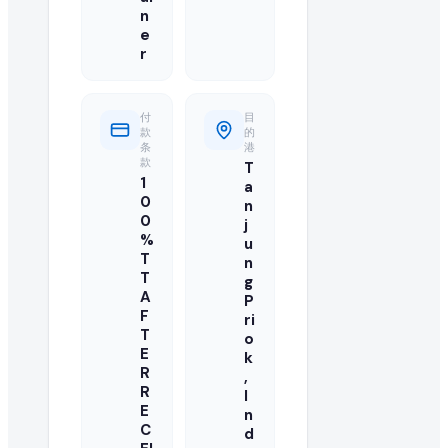
您的报价应包括最优批发 FOB 价格、最低起订量(MOQ)、可用
n
e
r
我可以直接联系来自 Indonesia 的买家吗?
可以,我们目录中已注册并已升级的供应商可访问买家的联系方
付
目
款
的
此 rice 订单需要多大数量?
条
港
款
T
1
买家急需 1 Twenty-Foot Container 的 rice。报
a
0
n
0
j
还有其他买家在寻找 rice 吗?
%
u
T
n
有的,您可以浏览本页的"类似采购需求"栏目,或在我们的全球 B2B
T
g
A
P
如何成为 rice 的认证供应商?
F
ri
T
o
E
您可以在 EximNext 免费注册并完善企业资料以成为认证
k
R
,
R
I
此次进口需要什么样的运输条款?
E
n
C
d
买家要求的具体运输条款(例如 CIF、FOB、EXW)列于此 ric